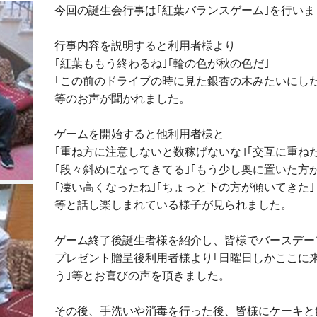
今回の誕生会行事は｢紅葉バランスゲーム｣を行いま
行事内容を説明すると利用者様より
｢紅葉ももう終わるね｣｢輪の色が秋の色だ｣
｢この前のドライブの時に見た銀杏の木みたいにした
等のお声が聞かれました。
ゲームを開始すると他利用者様と
｢重ね方に注意しないと数稼げないな｣｢交互に重ね
｢段々斜めになってきてる｣｢もう少し奥に置いた方
｢凄い高くなったね｣｢ちょっと下の方が傾いてきた｣
等と話し楽しまれている様子が見られました。
ゲーム終了後誕生者様を紹介し、皆様でバースデー
プレゼント贈呈後利用者様より｢日曜日しかここに
う｣等とお喜びの声を頂きました。
その後、手洗いや消毒を行った後、皆様にケーキと