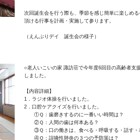
次回誕生会を行う際も、季節を感じ簡単に楽しめる
頂ける行事を計画・実施して参ります。
（えんぶりデイ 誕生会の様子）
○老人いこいの家 諏訪荘で今年度6回目の高齢者支
しました。
【内容詳細】
1．ラジオ体操を行いました。
2．口腔ケアクイズを行いました。
①Ｑ：歯磨きするのに一番いい時間は？
②Ｑ：人間の歯は何本ある？
③Ｑ：口の働きは、食べる・呼吸する・話す・
④Ｑ：誤嚥性肺炎の３つの予防策は？